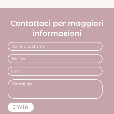
Contattaci per maggiori
informazioni
Nome
e
Cognome
Telefono
Email
Messaggio